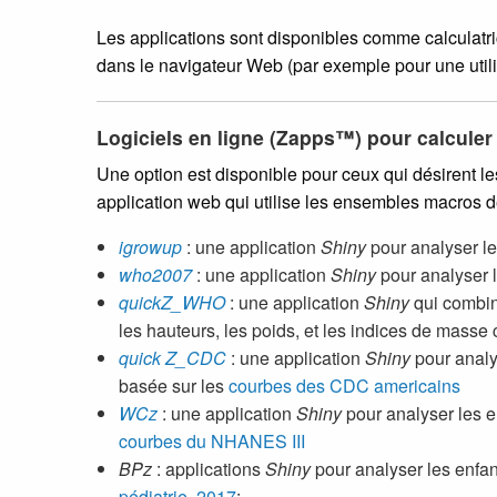
Les applications sont disponibles comme calculatric
dans le navigateur Web (par exemple pour une utili
Logiciels en ligne (Zapps™) pour calculer 
Une option est disponible pour ceux qui désirent 
application web qui utilise les ensembles macros 
igrowup
: une application
Shiny
pour analyser le
who2007
: une application
Shiny
pour analyser l
quickZ_WHO
: une application
Shiny
qui combi
les hauteurs, les poids, et les indices de masse
quick Z_CDC
: une application
Shiny
pour analys
basée sur les
courbes des CDC americains
WCz
: une application
Shiny
pour analyser les enf
courbes du NHANES III
BPz
: applications
Shiny
pour analyser les enfant
pédiatrie, 2017
: