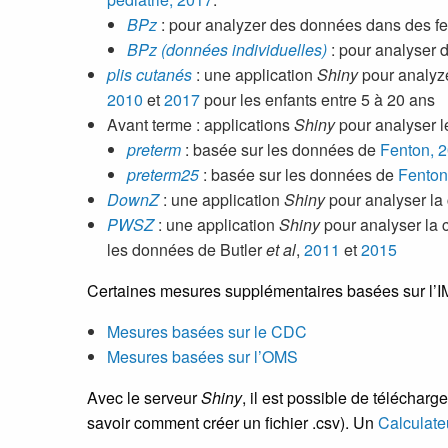
BPz
: pour analyzer des données dans des feu
BPz (données individuelles)
: pour analyser 
plis cutanés
: une application
Shiny
pour analyze
2010
et
2017
pour les enfants entre 5 à 20 ans
Avant terme : applications
Shiny
pour analyser l
preterm
: basée sur les données de
Fenton, 
preterm25
: basée sur les données de
Fenton
DownZ
: une application
Shiny
pour analyser la
PWSZ
: une application
Shiny
pour analyser la 
les données de Butler
et al
,
2011
et
2015
Certaines mesures supplémentaires basées sur l’IM
Mesures basées sur le CDC
Mesures basées sur l’OMS
Avec le serveur
Shiny
, il est possible de télécharg
savoir comment créer un fichier .csv). Un
Calculate