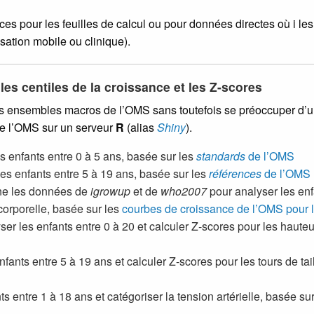
es pour les feuilles de calcul ou pour données directes où i le
sation mobile ou clinique).
les centiles de la croissance et les Z-scores
les ensembles macros de l’OMS sans toutefois se préoccuper d’
de l’OMS sur un serveur
R
(alias
Shiny
).
s enfants entre 0 à 5 ans, basée sur les
standards
de l’OMS
es enfants entre 5 à 19 ans, basée sur les
références
de l’OMS
ne les données de
igrowup
et de
who2007
pour analyser les enf
 corporelle, basée sur les
courbes de croissance de l’OMS pour
er les enfants entre 0 à 20 et calculer Z-scores pour les hauteu
ants entre 5 à 19 ans et calculer Z-scores pour les tours de taille
s entre 1 à 18 ans et catégoriser la tension artérielle, basée s