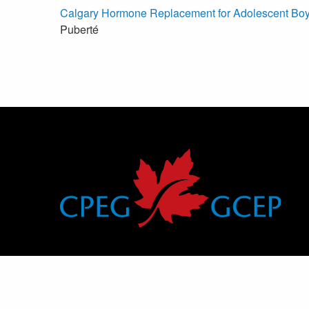
Calgary Hormone Replacement for Adolescent Boy
Puberté
Groupe canadien d’endocrinologie pédiatrique
Canadian Pediatric Endocrine Group