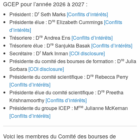
GCEP pour l’année 2026 à 2027 :
r
Président : D
Seth Marks
[Conflits d’intérêts]
re
Présidente élue : D
Elizabeth Cummings
[Conflits
d’intérêts]
re
Trésoriere : D
Andrea Ens
[Conflits d’intérêts]
re
Trésoriere élue : D
Sanjukta Basak
[Conflits d’intérêts]
r
Secrétaire : D
Mark Inman
[COI disclosure]
re
Présidente du comité des bourses de formation : D
Julia
Sorbara
[COI disclosure]
re
Présidente du comité scientifique : D
Rebecca Perry
[Conflits d’intérêts]
re
Présidente élue du comité scientifique : D
Preetha
Krishnamoorthy
[Conflits d’intérêts]
me
Présidente du groupe ICEP : M
Julianne McKernan
[Conflits d’intérêts]
Voici les membres du Comité des bourses de