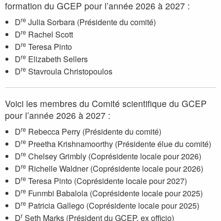
formation du GCEP pour l’année 2026 à 2027 :
re
D
Julia Sorbara (Présidente du comité)
re
D
Rachel Scott
re
D
Teresa Pinto
re
D
Elizabeth Sellers
re
D
Stavroula Christopoulos
Voici les membres du Comité scientifique du GCEP
pour l’année 2026 à 2027 :
re
D
Rebecca Perry (Présidente du comité)
re
D
Preetha Krishnamoorthy (Présidente élue du comité)
re
D
Chelsey Grimbly (Coprésidente locale pour 2026)
re
D
Richelle Waldner (Coprésidente locale pour 2026)
re
D
Teresa Pinto (Coprésidente locale pour 2027)
re
D
Funmbi Babalola (Coprésidente locale pour 2025)
re
D
Patricia Gallego (Coprésidente locale pour 2025)
r
D
Seth Marks (Président du GCEP, ex officio)