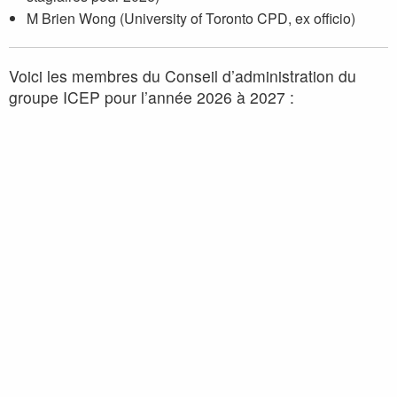
M Brien Wong (University of Toronto CPD, ex officio)
Voici les membres du Conseil d’administration du
groupe ICEP pour l’année 2026 à 2027 :
me
Présidente : M
Julianne McKernan
me
Ancienne présidente : M
Brenda Fraser
me
Directrice : M
Janette Rees
me
Secrétaire : M
Raelynn Friesen
me
Trésorière : M
Shazia Lila
Les anciens présidents du GCEP sont :
r
1996–1999 : D
Denis Daneman
re
1999–2001 : D
Cheri Deal
re
2001–2002 : D
Margaret Lawson
r
2003–2005 : D
Kusiel Perlman
r
2005–2007 : D
Guy van Vliet