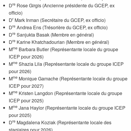
re
D
Rose Girgis (Ancienne présidente du GCEP, ex
officio)
r
D
Mark Inman (Secrétaire du GCEP, ex officio)
re
D
Andrea Ens (Trésorière du GCEP, ex officio)
re
D
Sanjukta Basak (Membre en général)
re
D
Karine Khatchadourian (Membre en général)
me
M
Barbara Butler (Représentante locale du groupe
ICEP pour 2026)
me
M
Shazia Lila (Représentante locale du groupe ICEP
pour 2026)
me
M
Monique Gamache (Représentante locale du groupe
ICEP pour 2027)
me
M
Kristen Langdon (Représentante locale du groupe
ICEP pour 2025)
me
M
Jana Haylor (Représentante locale du groupe ICEP
pour 2025)
re
D
Magdalena Koziak (Représentante locale des
stagiaires pour 2026)